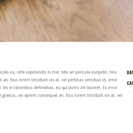
DA
lis ex, nihil expetendis in mei. Mei an pericula euripidis, hinc
t an. Eius lorem tincidunt vix at, vel pertinax sensibus id, error
CA
 Vis ei rationibus definiebas, eu qui purto zril laoreet. Ex error
 graecis, vix aperiri consequat an. Eius lorem tincidunt vix at, vel