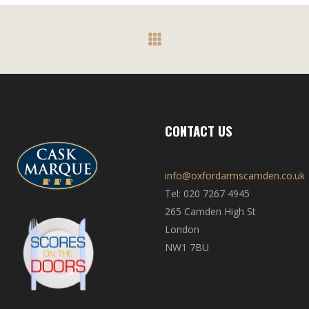
CONTACT US
info@oxfordarmscamden.co.uk
Tel: 020 7267 4945
265 Camden High St
London
NW1 7BU